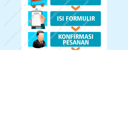
© All Rights Reserved.
Konsultasi Via WA :
085648677940
Kebijakan Return Dan Cara Return