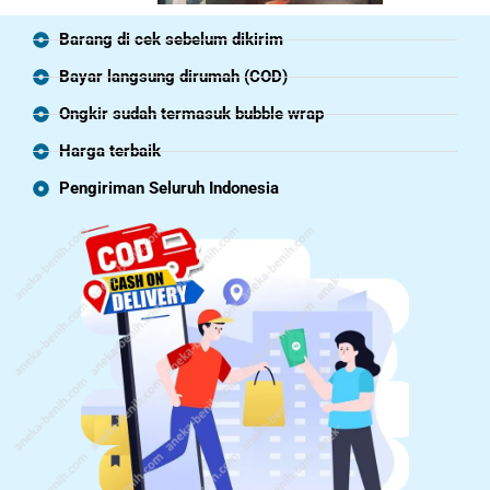
Barang di cek sebelum dikirim
Bayar langsung dirumah (COD)
Ongkir sudah termasuk bubble wrap
Harga terbaik
Pengiriman Seluruh Indonesia