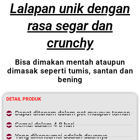
Lalapan unik dengan
rasa segar dan
crunchy
Bisa dimakan mentah ataupun
dimasak seperti tumis, santan dan
bening
DETAIL PRODUK
Dapat ditanam dalam pot maupun taman
Semai dalam 4-8 hari
Yang dikonsumsi adalah daunnya