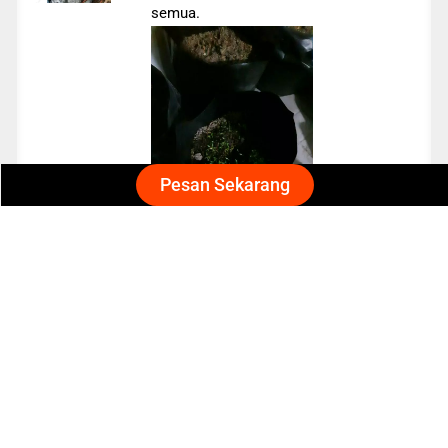
semua.
Pesan Sekarang
Nisa
Cocok banget untuk pemula
benihnya bagus. mudah tumbuh