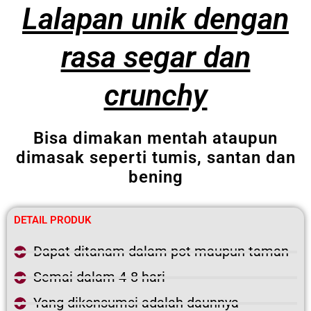
Lalapan unik dengan
rasa segar dan
crunchy
Bisa dimakan mentah ataupun
dimasak seperti tumis, santan dan
bening
DETAIL PRODUK
Dapat ditanam dalam pot maupun taman
Semai dalam 4-8 hari
Yang dikonsumsi adalah daunnya