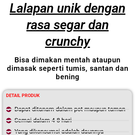
Lalapan unik dengan
rasa segar dan
crunchy
Bisa dimakan mentah ataupun
dimasak seperti tumis, santan dan
bening
DETAIL PRODUK
Dapat ditanam dalam pot maupun taman
Semai dalam 4-8 hari
Yang dikonsumsi adalah daunnya