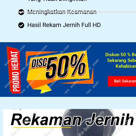
Meningkatkan Keamanan
Hasil Rekam Jernih Full HD
Diskon 50 % B
Sekarang Seb
Kehabisan
Beli Sekara