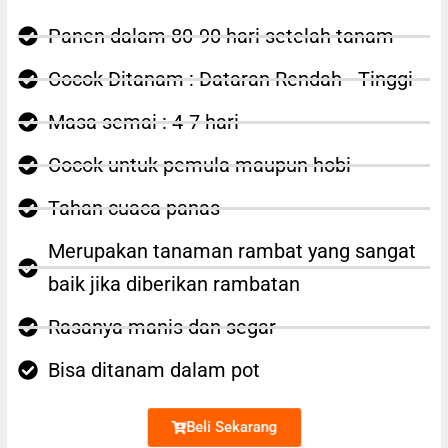
Panen dalam 80-90 hari setelah tanam
Cocok Ditanam : Dataran Rendah - Tinggi
Masa semai : 4-7 hari
Cocok untuk pemula maupun hobi
Tahan cuaca panas
Merupakan tanaman rambat yang sangat
baik jika diberikan rambatan
Rasanya manis dan segar
Bisa ditanam dalam pot
Beli Sekarang