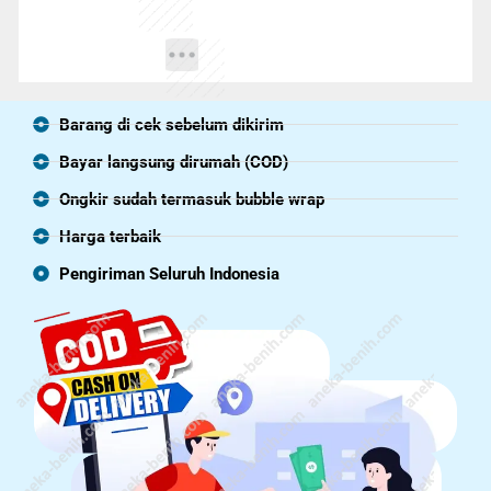
Barang di cek sebelum dikirim
Bayar langsung dirumah (COD)
Ongkir sudah termasuk bubble wrap
Harga terbaik
Pengiriman Seluruh Indonesia