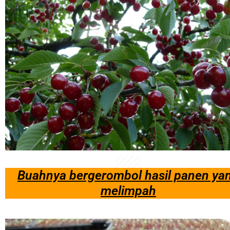
Buahnya bergerombol hasil panen ya
melimpah