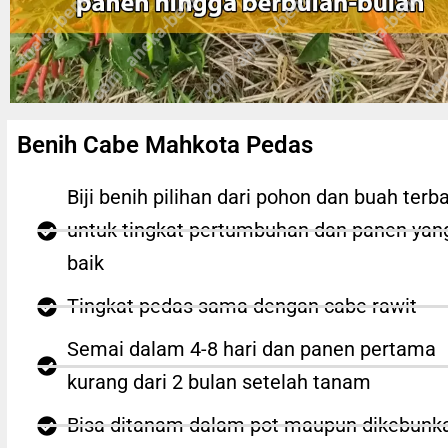
Benih Cabe Mahkota Pedas
Biji benih pilihan dari pohon dan buah terba
untuk tingkat pertumbuhan dan panen yan
baik
Tingkat pedas sama dengan cabe rawit
Semai dalam 4-8 hari dan panen pertama
kurang dari 2 bulan setelah tanam
Bisa ditanam dalam pot maupun dikebunk