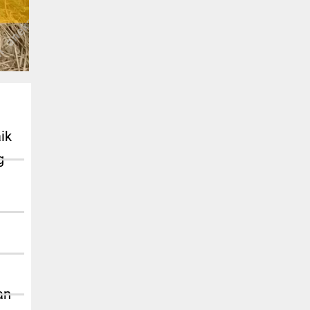
ik
g
an