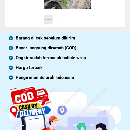
Barang di cek sebelum dikirim
Bayar langsung dirumah (COD)
Ongkir sudah termasuk bubble wrap
Harga terbaik
Pengiriman Seluruh Indonesia