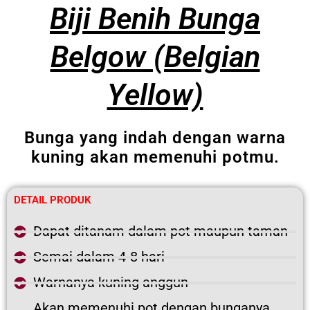
Biji Benih Bunga
Belgow (Belgian
Yellow)
Bunga yang indah dengan warna
kuning akan memenuhi potmu.
DETAIL PRODUK
Dapat ditanam dalam pot maupun taman
Semai dalam 4-8 hari
Warnanya kuning anggun
Akan memenuhi pot dengan bunganya