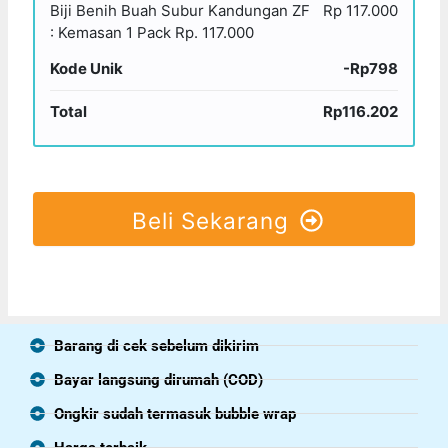
Biji Benih Buah Subur Kandungan ZF
Rp 117.000
: Kemasan 1 Pack Rp. 117.000
Kode Unik
-Rp798
Total
Rp116.202
Beli Sekarang
Barang di cek sebelum dikirim
Bayar langsung dirumah (COD)
Ongkir sudah termasuk bubble wrap
Harga terbaik