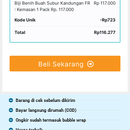
Biji Benih Buah Subur Kandungan FR
Rp 117.000
: Kemasan 1 Pack Rp. 117.000
Kode Unik
-Rp723
Total
Rp116.277
Beli Sekarang
Barang di cek sebelum dikirim
Bayar langsung dirumah (COD)
Ongkir sudah termasuk bubble wrap
Harga terbaik