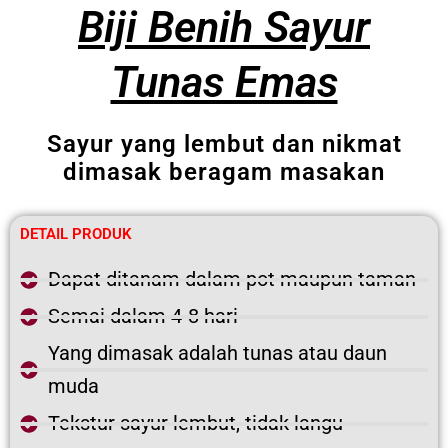
Biji Benih Sayur
Tunas Emas
Sayur yang lembut dan nikmat
dimasak beragam masakan
DETAIL PRODUK
Dapat ditanam dalam pot maupun taman
Semai dalam 4-8 hari
Yang dimasak adalah tunas atau daun
muda
Tekstur sayur lembut, tidak langu