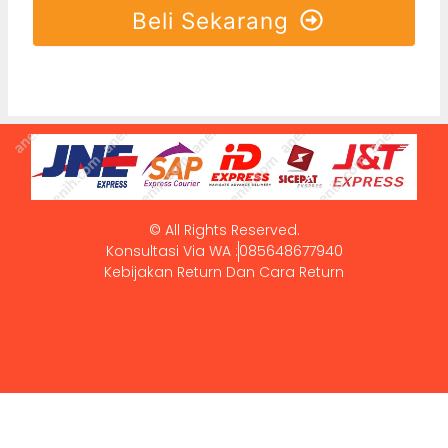
Beli Sekarang
© All Rights Reserved.
Konsultasi Via WA :
085648677940
Kebijakan Return Dan Cara Return