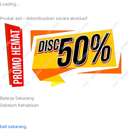
Loading…
Produk asli – didistribusikan secara eksklusif
Belanja Sekarang
Sebelum Kehabisan
beli sekarang