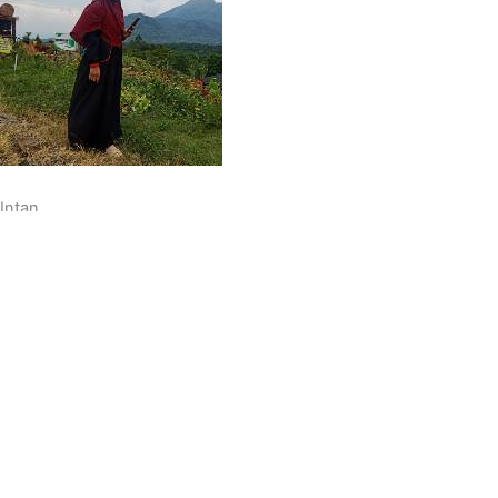
Intan
Benihnya sudah tumbuh dan cukup subur. daunnya hijau segar
batangnya cukup besar.