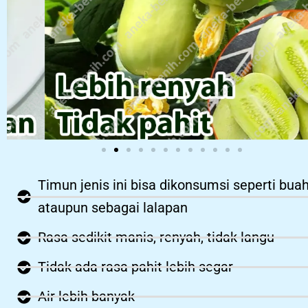
Timun jenis ini bisa dikonsumsi seperti bua
ataupun sebagai lalapan
Rasa sedikit manis, renyah, tidak langu
Tidak ada rasa pahit lebih segar
Air lebih banyak