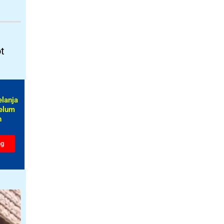
t
elanja
elum
​
ng