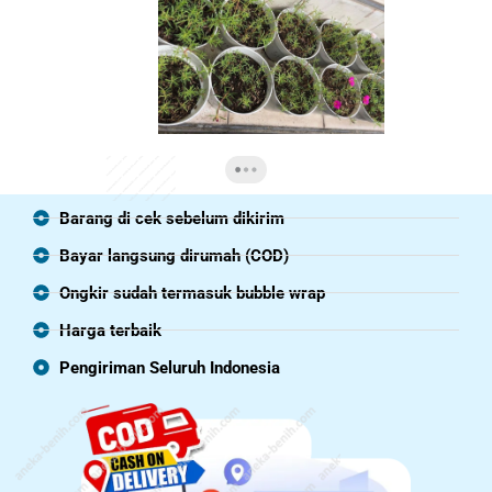
Barang di cek sebelum dikirim
Bayar langsung dirumah (COD)
Ongkir sudah termasuk bubble wrap
Harga terbaik
Pengiriman Seluruh Indonesia