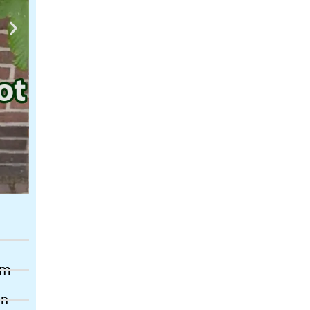
am
an