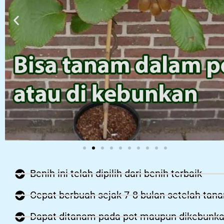
Benih ini telah dipilih dari benih terbaik
Cepat berbuah sejak 7-8 bulan setelah tan
Dapat ditanam pada pot maupun dikebunk