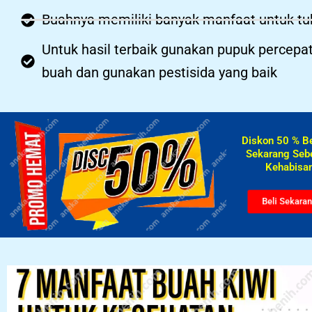
Buahnya memiliki banyak manfaat untuk t
Untuk hasil terbaik gunakan pupuk percepa
buah dan gunakan pestisida yang baik
Diskon 50 % B
Sekarang Seb
Kehabisan
Beli Sekara