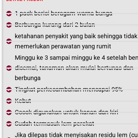
1 pack berisi beragam warna bunga
Berbunga kurang dari 2 bulan
ketahanan penyakit yang baik sehingga tidak
memerlukan perawatan yang rumit
Minggu ke 3 sampai minggu ke 4 setelah ben
disemai, tanaman akan mulai bertunas dan
berbunga
Tingkat perkecambahan mencapai 95%
Kebut
Cocok digunakan untuk kanan dan kiri
Sudah termasuk lem perekat
Jika dilepas tidak menyisakan residu lem (c