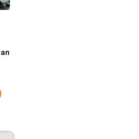
gan
%