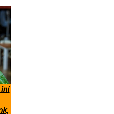
ini
nk,