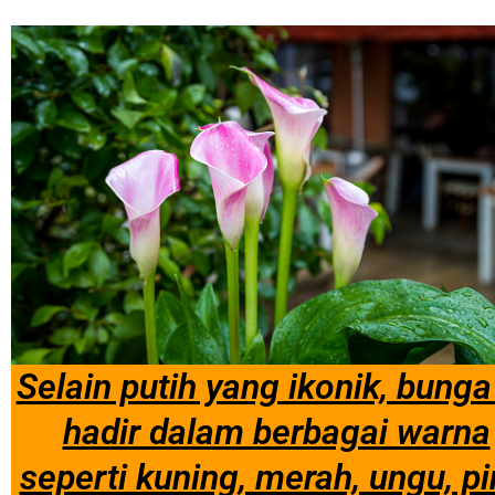
Selain putih yang ikonik, bunga 
hadir dalam berbagai warna
seperti kuning, merah, ungu, pi