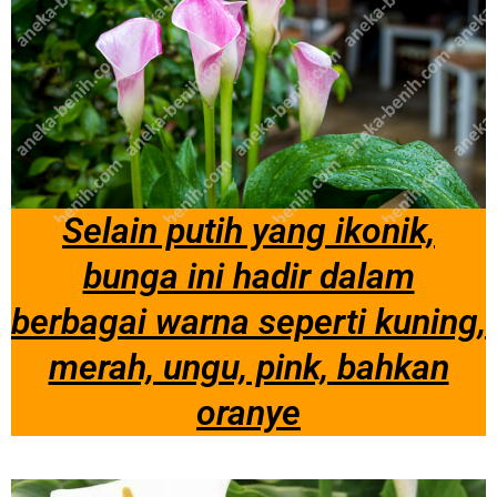
Selain putih yang ikonik,
bunga ini hadir dalam
berbagai warna seperti kuning,
merah, ungu, pink, bahkan
oranye