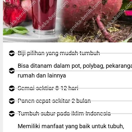
Biji pilihan yang mudah tumbuh
Bisa ditanam dalam pot, polybag, pekarang
rumah dan lainnya
Semai sektiar 8-12 hari
Panen cepat sekitar 2 bulan
Tumbuh subur pada iklim Indonesia
Memiliki manfaat yang baik untuk tubuh,