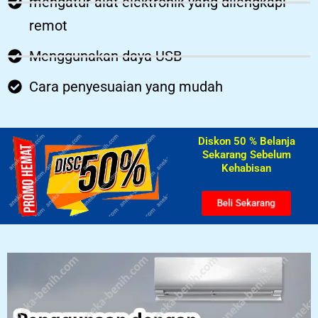
mengatur alat elektronik yang dilengkapi
remot
Menggunakan daya USB
Cara penyesuaian yang mudah
Diskon 50 % Belanja
Sekarang Sebelum
Kehabisan​
Beli Sekarang