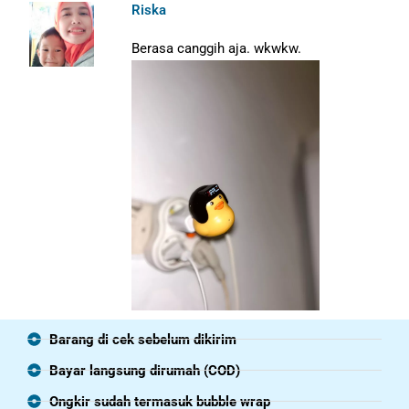
Riska
Berasa canggih aja. wkwkw.
Barang di cek sebelum dikirim
Bayar langsung dirumah (COD)
Ongkir sudah termasuk bubble wrap