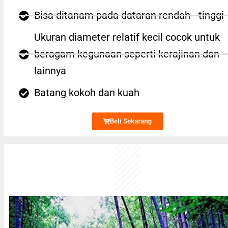
Bisa ditanam pada dataran rendah - tinggi
Ukuran diameter relatif kecil cocok untuk
beragam kegunaan seperti kerajinan dan
lainnya
Batang kokoh dan kuah
Beli Sekarang